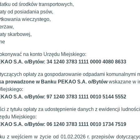
atku od środków transportowych,
aty od posiadania psów,
ytkowania wieczystego,
erżaw,
aty skarbowej,
nne
okonywać na konto Urzędu Miejskiego:
KAO S.A. o/Bytów: 34 1240 3783 1111 0000 4080 8633
otyczących opłaty za gospodarowanie odpadami komunalnymi
ka prowadzone w Banku PEKAO S.A. o/Bytów
wskazane w in
iejskiego:
KAO S.A. o/Bytów: 97 1240 3783 1111 0010 5144 5552
ci z tytułu opłaty za udostępnienie danych z ewidencji ludnoś
zędu Miejskiego:
KAO S.A. o/Bytów: 06 1240 3783 1111 0010 1734 7519
u z wejściem w życie od 01.02.2026 r. przepisów dotyczącyc