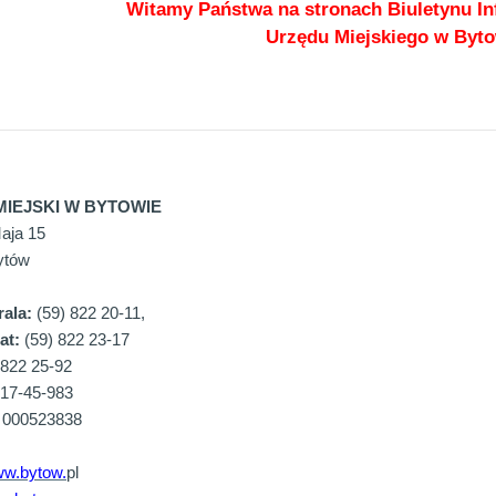
Witamy Państwa na stronach Biuletynu In
Urzędu Miejskiego w Byto
MIEJSKI W BYTOWIE
Maja 15
ytów
rala:
(59) 822 20-11,
at:
(59) 822 23-17
 822 25-92
17-45-983
000523838
w.bytow.
pl