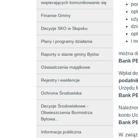
wspierających komunikowanie się
pod
opł
Finanse Gminy
uż
dzi
Decyzje SKO w Słupsku
opł
i i
Plany i programy działania
można d
Raporty o stanie gminy Bytów
Bank PE
Oświadczenia majątkowe
Wpłat d
Rejestry i ewidencje
podatni
Urzędu M
Ochrona Środowiska
Bank PE
Decyzje Środowiskowe -
Należnoś
Obwieszczenia Burmistrza
konto Ur
Bytowa...
Bank PE
Informacja publiczna
W związk