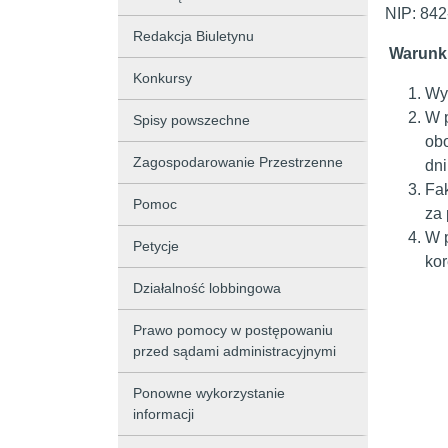
NIP: 842
Redakcja Biuletynu
Warunki
Konkursy
Wy
W p
Spisy powszechne
obo
Zagospodarowanie Przestrzenne
dn
Fa
Pomoc
za 
W p
Petycje
kor
Działalność lobbingowa
Prawo pomocy w postępowaniu
przed sądami administracyjnymi
Ponowne wykorzystanie
informacji