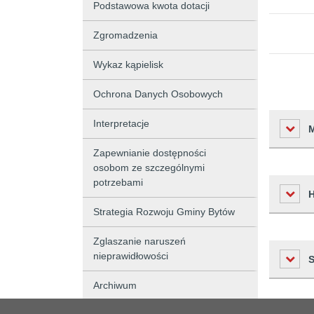
Podstawowa kwota dotacji
Zgromadzenia
Wykaz kąpielisk
Ochrona Danych Osobowych
Interpretacje
Zapewnianie dostępności
osobom ze szczególnymi
potrzebami
Liczba o
Podmiot 
Strategia Rozwoju Gminy Bytów
Osoba w
Zglaszanie naruszeń
Czas
nieprawidłowości
Osoba o
Historia zm
2026-02-
Archiwum
Czas wy
2026-02-