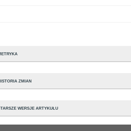
METRYKA
dwiedzin
95623
HISTORIA ZMIAN
udostępniający informację
Urząd Miejski w
prowadzająca informację
Krzysztof Kuczk
Dane osoby zmieniającej
STARSZE WERSJE ARTYKUŁU
dpowiedzialna
Administrator te
ian
17 11:51:00
Krzysztof Kuczkowski
generowania
2022-12-19 13:4
05 10:57:15
Krzysztof Kuczkowski