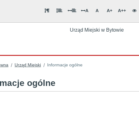
A
A
A+
A++
Urząd Miejski w Bytowie
ówna
Urząd Miejski
Informacje ogólne
/
/
rmacje ogólne