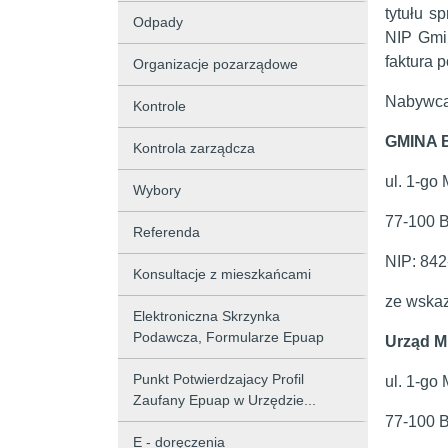
tytułu s
Odpady
NIP Gmi
faktura 
Organizacje pozarządowe
Nabywca
Kontrole
GMINA
Kontrola zarządcza
ul. 1-go
Wybory
77-100 
Referenda
NIP: 842
Konsultacje z mieszkańcami
ze wskaz
Elektroniczna Skrzynka
Podawcza, Formularze Epuap
Urząd M
Punkt Potwierdzajacy Profil
ul. 1-go
Zaufany Epuap w Urzędzie...
77-100 
E - doręczenia