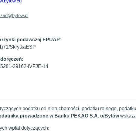
w.bytow.eu
rzad@bytow.pl
krzynki podawczej EPUAP:
1j71/SkrytkaESP
-doręczeń:
85281-29162-IVFJE-14
tyczących podatku od nieruchomości, podatku rolnego, poda
odatnika prowadzone w Banku PEKAO S.A. o/Bytów
wskazan
ych wpłat dotyczących: