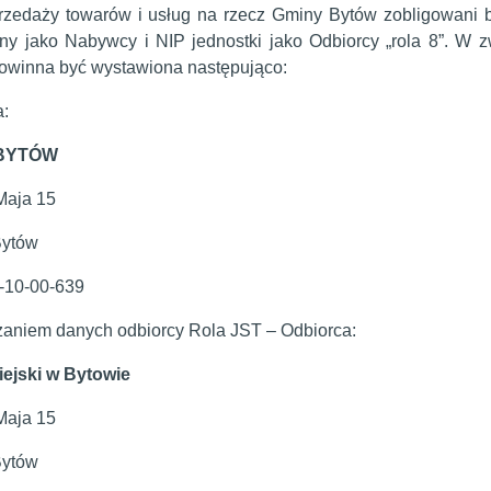
przedaży towarów i usług na rzecz Gminy Bytów zobligowani
ny jako Nabywcy i NIP jednostki jako Odbiorcy „rola 8”. W
powinna być wystawiona następująco:
:
 BYTÓW
 Maja 15
Bytów
-10-00-639
aniem danych odbiorcy Rola JST – Odbiorca:
iejski w Bytowie
 Maja 15
Bytów