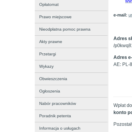
ww
Opłatomat
e-mail:
u
Prawo miejscowe
Nieodpłatna pomoc prawna
Adres s
Akty prawne
/p0kwq8
Przetargi
Adres e
AE: PL-
Wykazy
Obwieszczenia
Ogłoszenia
Nabór pracowników
Wpłat do
konto p
Poradnik petenta
Pozostał
Informacja o usługach